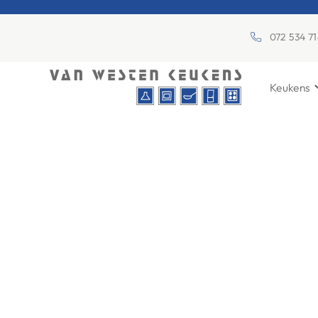
072 534 7
Keukens