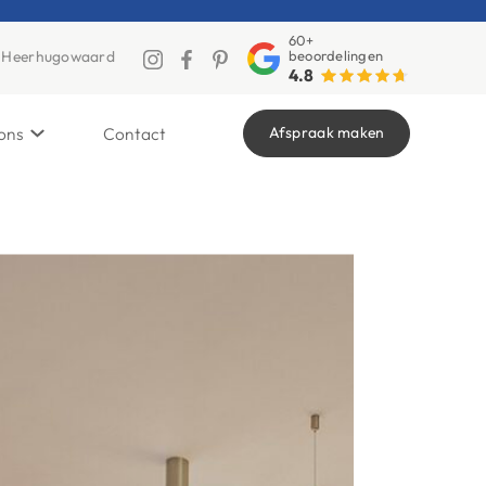
60+
beoordelingen
2, Heerhugowaard
4.8
Afspraak maken
ons
Contact