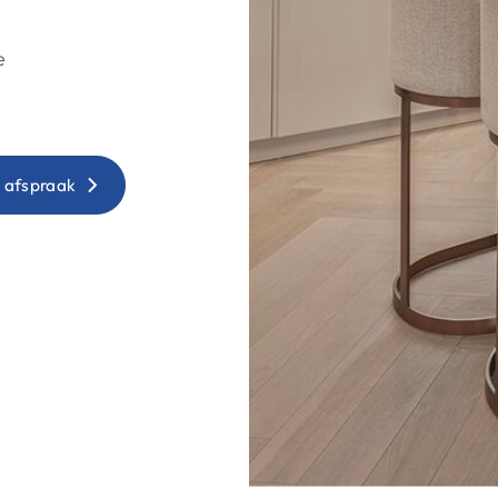
e
 afspraak