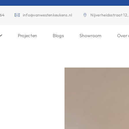
164
info@vanwestenkeukens.nl
Nijverheidsstraat 1
Projecten
Blogs
Showroom
Over 