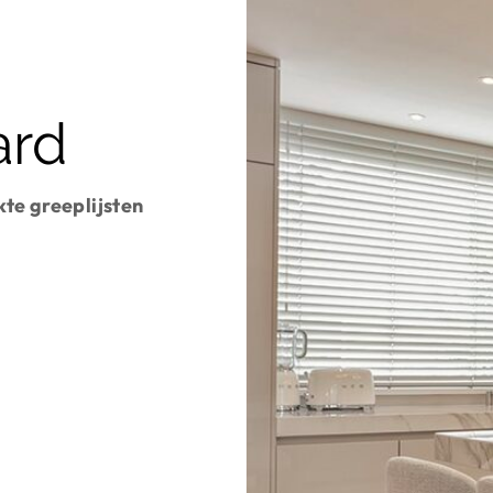
ard
te greeplijsten