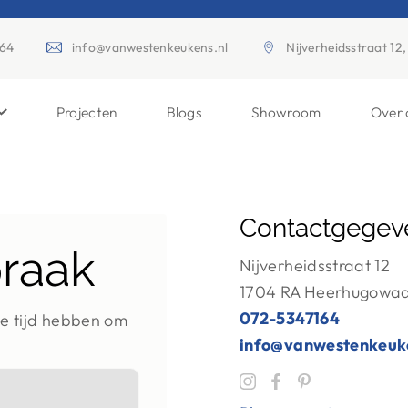
164
info@vanwestenkeukens.nl
Nijverheidsstraat 1
Projecten
Blogs
Showroom
Over 
Contactgegev
raak
Nijverheidsstraat 12
1704 RA Heerhugowa
072-5347164
de tijd hebben om
info@vanwestenkeuke