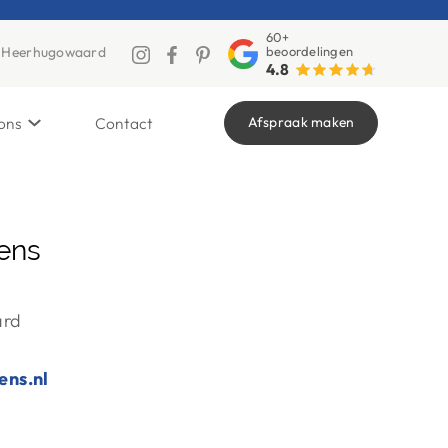
60+
beoordelingen
2, Heerhugowaard
4.8
Afspraak maken
ons
Contact
ens
ard
ns.nl